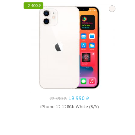
-
2 400
₽
19 990
₽
22 390
₽
.
iPhone 12 128Gb White (Б/У)