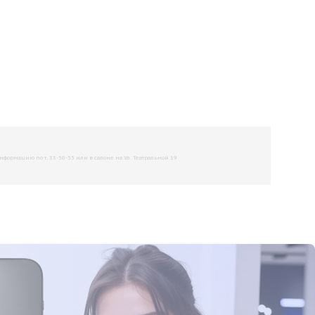
рмацию по т. 33-50-55 или в салоне на Ул. Театральной 19