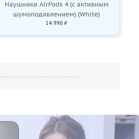
Наушники AirPods 4 (с активным
шумоподавлением) (White)
14 990 ₽
рмацию по т. 33-50-55 или в салоне на Ул. Театральной 19