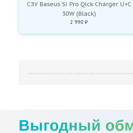
СЗУ Baseus Si Pro Qick Charger U+C
30W (Black)
2 990 ₽
,
Все представленные тексты, цены и значения носят исключительно информационны
Выгодный об