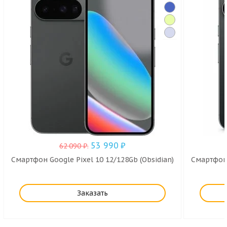
53 990
₽
62 090
₽
.
Смартфон Google Pixel 10 12/128Gb (Obsidian)
Смартфон 
Заказать