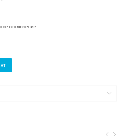
.
ское отключение
нт