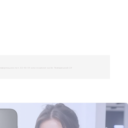
рмацию по т. 33-50-55 или в салоне на Ул. Театральной 19