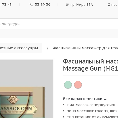
2-73-43
33-69-39
пр. Мира 86А
О нас
лезные аксессуары
Фасциальный массажер для тела
Фасциальный масс
Massage Gun (MG11
Все характеристики →
вид массажа: перкуссион
зона массажа: голова, шея,
тип питания: от аккумулят