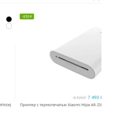
-
830
₽
7 490
₽
8 320
₽
.
White)
Принтер с термопечатью Xiaomi Mijia AR ZINK, цветн