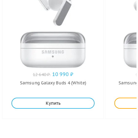
10 990
₽
12 640
₽
.
Samsung Galaxy Buds 4 (White)
Samsung 
Купить