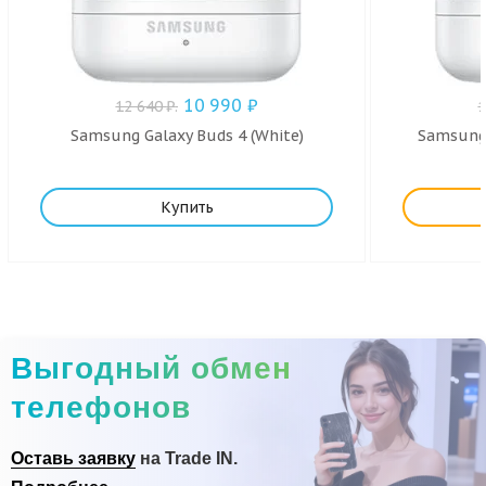
10 990
₽
12 640
₽
.
Samsung Galaxy Buds 4 (White)
Samsung 
Купить
Выгодный обмен
телефонов
Оставь заявку
на Trade IN.