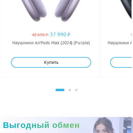
37 990
₽
43 690
₽
.
Наушники AirPods Max (2024) (Purple)
Наушники Ai
Купить
Выгодный обмен