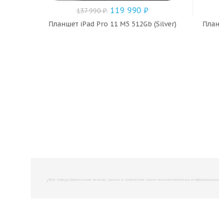
119 990
₽
137 990
₽
.
Планшет iPad Pro 11 M5 512Gb (Silver)
План
,
Все представленные тексты, цены и значения носят исключительно информационны