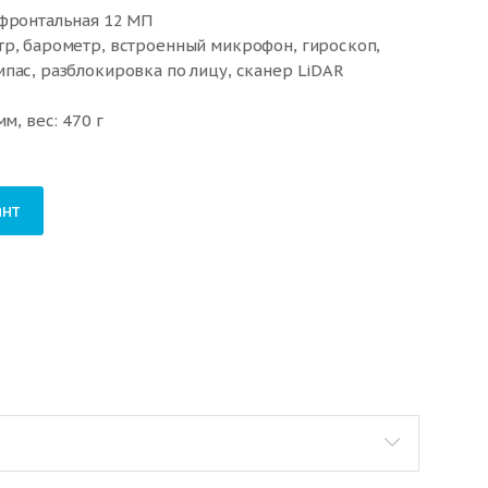
 фронтальная 12 МП
тр, барометр, встроенный микрофон, гироскоп,
пас, разблокировка по лицу, сканер LiDAR
м, вес: 470 г
нт