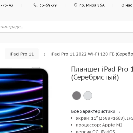
2-73-43
33-69-39
пр. Мира 86А
О нас
iPad Pro 11
iPad Pro 11 2022 Wi-Fi 128 ГБ (Сереб
Планшет iPad Pro 1
(Серебристый)
Все характеристики →
экран: 11″ (2388×1668), IP
процессор: Apple M2
версия ОС: iPadOS