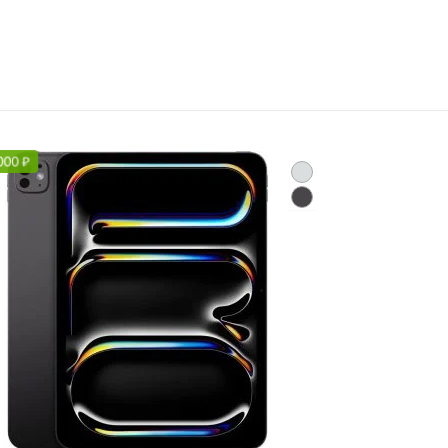
000
₽