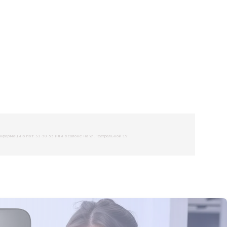
рмацию по т. 33-50-55 или в салоне на Ул. Театральной 19