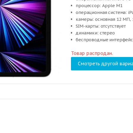
процессор: Apple M1
операционная система: iP
камеры: основная 12 МП, 
SIM-карты: отсутствует
динамики: стерео
беспроводные интерфейсы:
проводные интерфейсы: 
Товар распродан.
время работы: 10 ч (28.65 
размеры: 247.6×178.5×5.9 м
Смотреть другой вариа