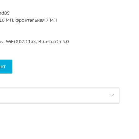
adOS
10 МП, фронтальная 7 МП
 WiFi 802.11ax, Bluetooth 5.0
USB-C
Вт·ч)
м, вес: 466 г
нт