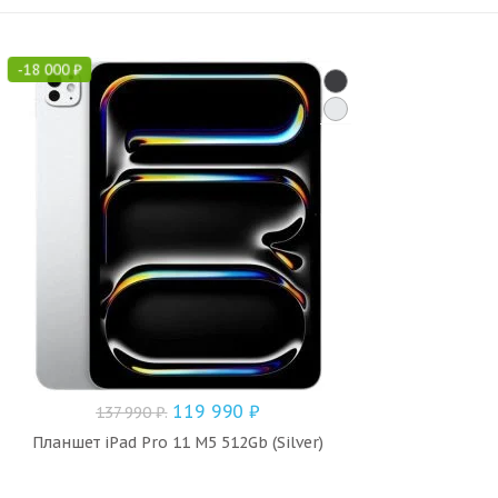
-
18 000
₽
119 990
₽
137 990
₽
.
Планшет iPad Pro 11 M5 512Gb (Silver)