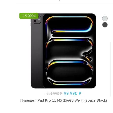
-
15 000
₽
99 990
₽
114 990
₽
.
Планшет iPad Pro 11 M5 256Gb Wi-Fi (Space Black)