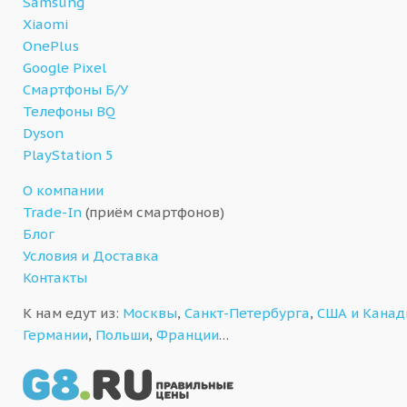
Samsung
Xiaomi
OnePlus
Google Pixel
Смартфоны Б/У
Телефоны BQ
Dyson
PlayStation 5
О компании
Trade-In
(приём смартфонов)
Блог
Условия и Доставка
Контакты
К нам едут из:
Москвы
,
Санкт-Петербурга
,
США и Кана
Германии
,
Польши
,
Франции
…