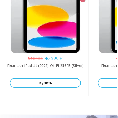
46 990
₽
54 040
₽
.
Планшет iPad 11 (2025) Wi-Fi 256ГБ (Silver)
Планшет i
Купить