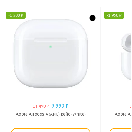
-
1 500
₽
-
1 950
₽
9 990
₽
11 490
₽
.
Apple Airpods 4 (ANC) кейс (White)
Apple Ai