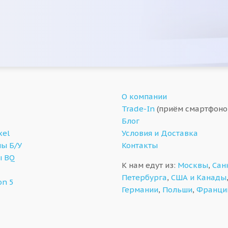
О компании
Trade-In
(приём смартфоно
Блог
xel
Условия и Доставка
ы Б/У
Контакты
ы BQ
К нам едут из:
Москвы
,
Сан
Петербурга
,
США и Канады
on 5
Германии
,
Польши
,
Франци