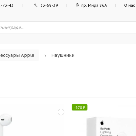
2-73-43
33-69-39
пр. Мира 86А
О нас
сессуары Apple
Наушники
-
370
₽