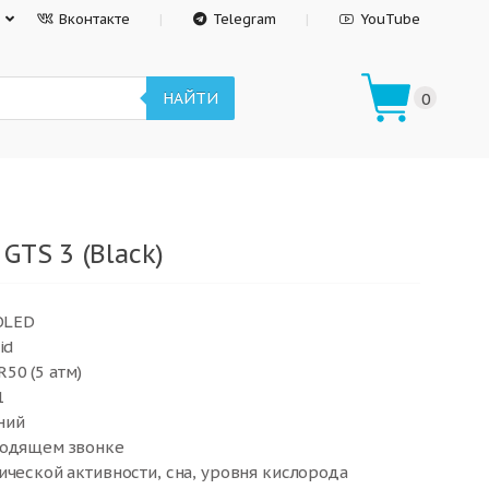
Вконтакте
Telegram
YouTube
НАЙТИ
0
GTS 3 (Black)
MOLED
id
50 (5 атм)
1
ний
ходящем звонке
ической активности, сна, уровня кислорода