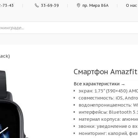
2-73-43
33-69-39
пр. Мира 86А
О нас
lack)
Смартфон Amazfit 
Все характеристики →
экран: 1.75″ (390×450) A
совместимость: iOS, Andro
водонепроницаемость: WR
интерфейсы: Bluetooth 5.
материал корпуса: алюми
звонки: уведомление о в
мониторинг: калорий, физ