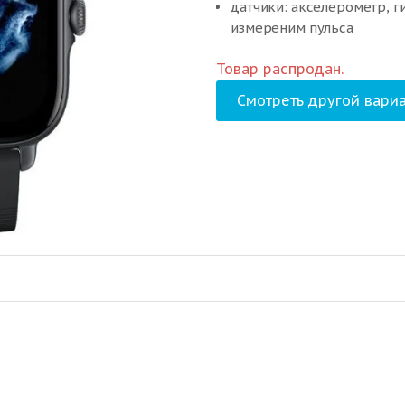
датчики: акселерометр, г
измереним пульса
вес: 24.4 г
Товар распродан.
Смотреть другой вариа