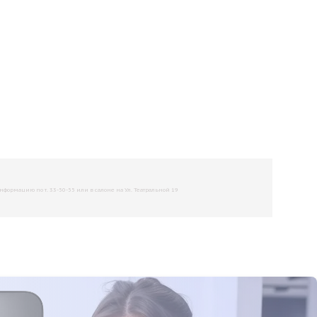
рмацию по т. 33-50-55 или в салоне на Ул. Театральной 19