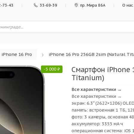
2-73-43
33-69-39
пр. Мира 86А
О нас
iPhone 16 Pro
iPhone 16 Pro 256GB 2sim (Natural Ti
Смартфон iPhone 1
-
5 000
₽
Titanium)
Все характеристики →
Все характеристики →
экран: 6.3″ (2622×1206) OLED
память: встроенная 1 ТБ, 128
фото: 3 камеры, основная 4
аккумулятор: 3355 мА·ч
операционная система: iOS 