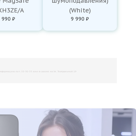
e MagSafe
шумоподавления)
H3ZE/A
(White)
 990 ₽
9 990 ₽
рмацию по т. 33-50-55 или в салоне на Ул. Театральной 19