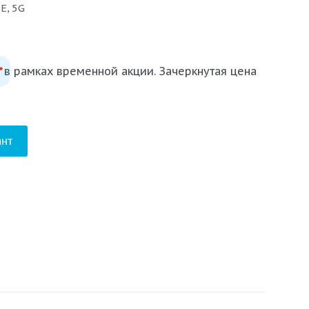
E, 5G
устынный титан, титан, черный титан
 в рамках временной акции. Зачеркнутая цена
*
нт