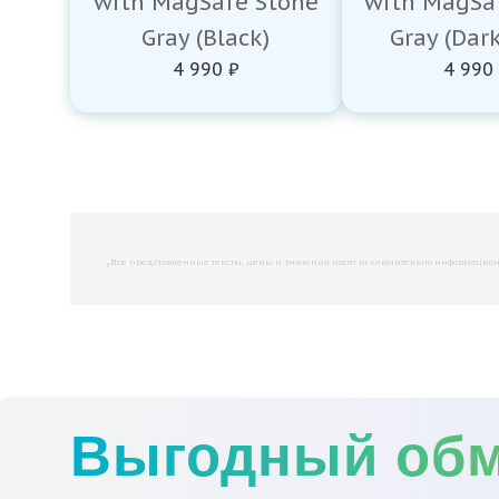
with MagSafe Stone
with MagSa
Gray (Black)
Gray (Dar
4 990 ₽
4 990
,
Все представленные тексты, цены и значения носят исключительно информационны
Выгодный об