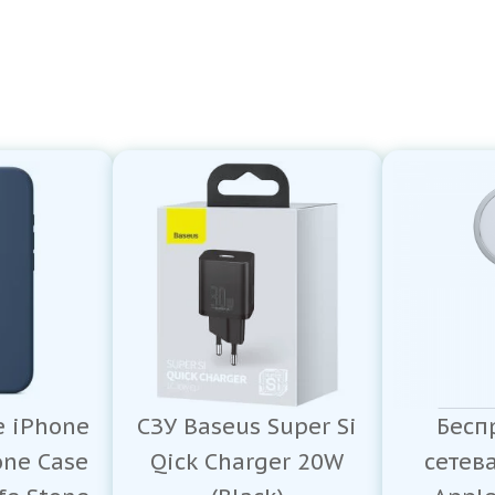
e iPhone
СЗУ Baseus Super Si
Бесп
cone Case
Qick Charger 20W
сетев