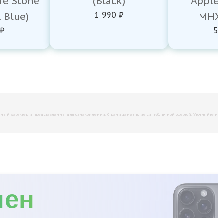
fe Stone
(Black)
Appl
1 990 ₽
k Blue)
MHX
 ₽
5
й характер и представленны для ознакомления. Страница не является публичной офертой. Уточняйте инфо
мен