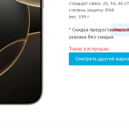
стандарт связи: 2G, 3G, 4G LT
степень защиты: IP68
вес: 199 г
цвет товара: белый титан, п
* Скидка предоставляется
Акция!
указана без скидки.
Товар распродан.
Смотреть другой вариа