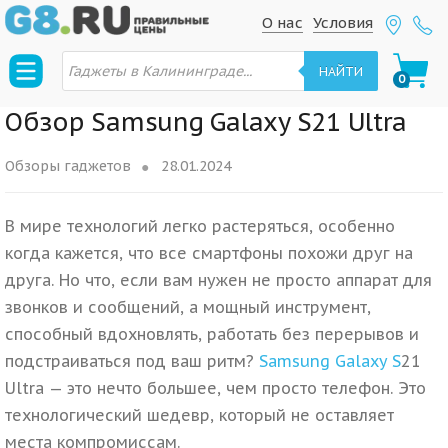
S
S
О нас
Условия
k
k
П
i
i
о
НАЙТИ
0
и
p
p
с
к
t
t
Обзор Samsung Galaxy S21 Ultra
т
о
o
o
в
n
c
а
Обзоры гаджетов
28.01.2024
р
a
o
о
в
v
n
В мире технологий легко растеряться, особенно
i
t
когда кажется, что все смартфоны похожи друг на
g
e
друга. Но что, если вам нужен не просто аппарат для
a
n
звонков и сообщений, а мощный инструмент,
t
t
способный вдохновлять, работать без перерывов и
i
подстраиваться под ваш ритм?
Samsung Galaxy S
21
o
n
Ultra — это нечто большее, чем просто телефон. Это
технологический шедевр, который не оставляет
места компромиссам.