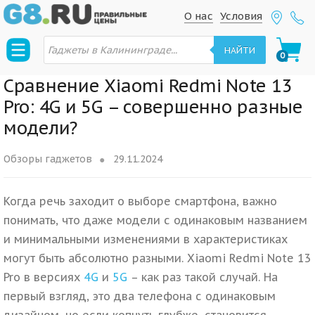
S
S
О нас
Условия
k
k
П
i
i
о
НАЙТИ
0
и
p
p
с
к
t
t
Сравнение Xiaomi Redmi Note 13
т
о
o
o
Pro: 4G и 5G – совершенно разные
в
n
c
а
модели?
р
a
o
о
в
v
n
Обзоры гаджетов
29.11.2024
i
t
g
e
Когда речь заходит о выборе смартфона, важно
a
n
t
t
понимать, что даже модели с одинаковым названием
i
и минимальными изменениями в характеристиках
o
могут быть абсолютно разными. Xiaomi Redmi Note 13
n
Pro в версиях
4G
и
5G
– как раз такой случай. На
первый взгляд, это два телефона с одинаковым
дизайном, но если копнуть глубже, становится