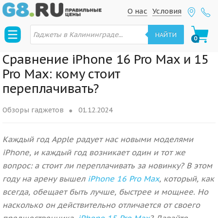
S
S
О нас
Условия
k
k
П
i
i
о
НАЙТИ
0
и
p
p
с
к
t
t
Сравнение iPhone 16 Pro Max и 15
т
о
o
o
Pro Max: кому стоит
в
n
c
а
переплачивать?
р
a
o
о
в
v
n
Обзоры гаджетов
01.12.2024
i
t
g
e
Каждый год Apple радует нас новыми моделями
a
n
t
t
iPhone, и каждый год возникает один и тот же
i
вопрос: а стоит ли переплачивать за новинку? В этом
o
году на арену вышел
iPhone 16 Pro Max
, который, как
n
всегда
, обещает быть лучше, быстрее и мощнее. Но
насколько он действительно отличается от своего
предшественника,
iPhone 15 Pro Max
? Давайте