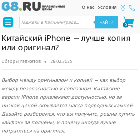
S
S
О нас
Условия
k
k
П
i
i
о
НАЙТИ
0
и
p
p
с
к
t
t
Китайский iPhone — лучше копия
т
о
o
o
или оригинал?
в
n
c
а
р
a
o
о
Обзоры гаджетов
26.02.2025
в
v
n
i
t
Выбор между оригиналом и копией — как выбор
g
e
между безопасностью и соблазном. Китайские
a
n
версии iPhone привлекают доступностью, но за
t
t
низкой ценой скрывается масса подводных камней.
i
o
Давайте разберемся, что вы получите, решив купить
n
«айфон» за полцены, и почему иногда лучше
потратиться на оригинал.