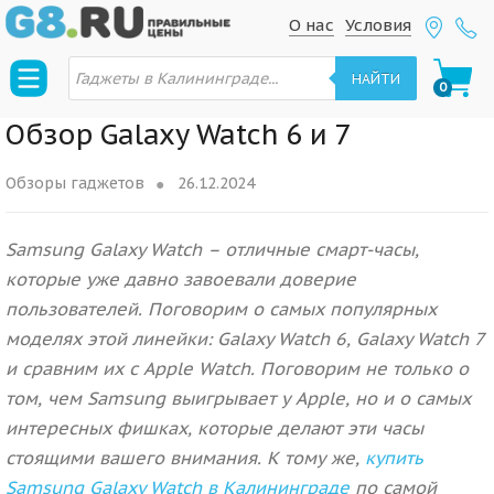
S
S
О нас
Условия
k
k
П
i
i
о
НАЙТИ
0
и
p
p
с
к
t
t
Обзор Galaxy Watch 6 и 7
т
о
o
o
в
n
c
а
Обзоры гаджетов
26.12.2024
р
a
o
о
в
v
n
Samsung Galaxy Watch – отличные смарт-часы,
i
t
которые уже давно завоевали доверие
g
e
пользователей. Поговорим о самых популярных
a
n
моделях этой линейки: Galaxy Watch 6, Galaxy Watch 7
t
t
и сравним их с Apple Watch. Поговорим не только о
i
том, чем Samsung выигрывает у Apple, но и о самых
o
n
интересных фишках, которые делают эти часы
стоящими вашего внимания. К тому же,
купить
Samsung Galaxy Watch в Калининграде
по самой