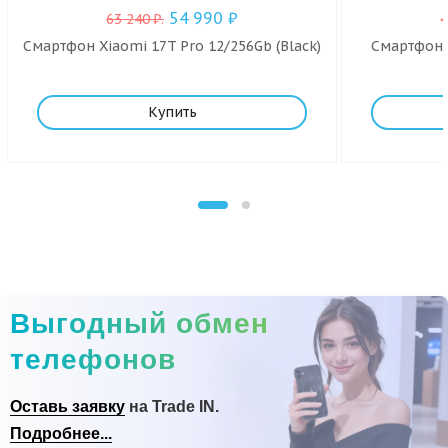
54 990
₽
63 240
₽
.
Смартфон Xiaomi 17T Pro 12/256Gb (Black)
Смартфон X
Купить
Выгодный обмен
телефонов
Оставь заявку
на Trade IN.
Подробнее...