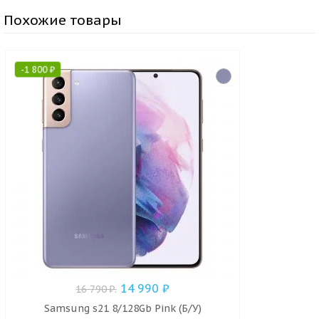
Похожие товары
-
1 800
₽
14 990
₽
16 790
₽
.
Samsung s21 8/128Gb Pink (Б/У)