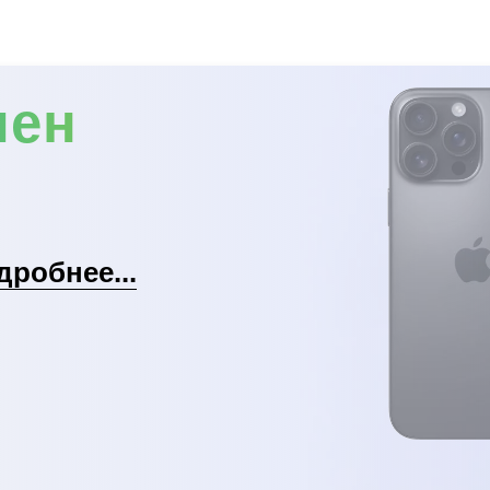
мен
дробнее...