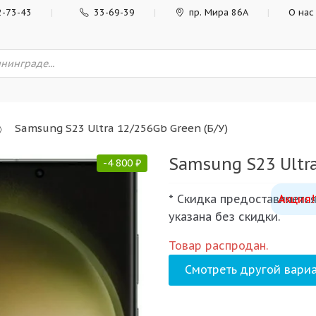
2-73-43
33-69-39
пр. Мира 86А
О нас
Samsung S23 Ultra 12/256Gb Green (Б/У)
Samsung S23 Ultra
-
4 800
₽
* Скидка предоставляется
Акция!
указана без скидки.
Товар распродан.
Смотреть другой вариа