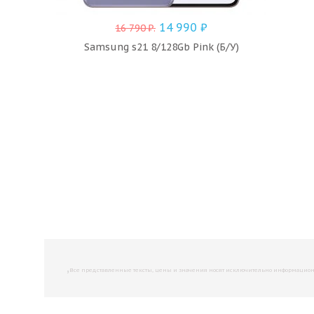
14 990
₽
16 790
₽
.
Samsung s21 8/128Gb Pink (Б/У)
,
Все представленные тексты, цены и значения носят исключительно информационны