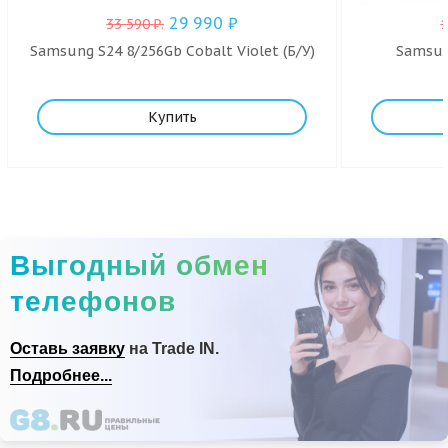
29 990
₽
33 590
₽
.
Samsung S24 8/256Gb Cobalt Violet (Б/У)
Samsung
Купить
Выгодный обмен
телефонов
Оставь заявку
на Trade IN.
Подробнее...