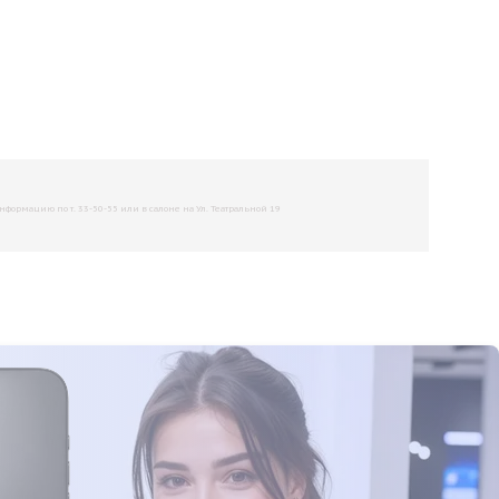
рмацию по т. 33-50-55 или в салоне на Ул. Театральной 19