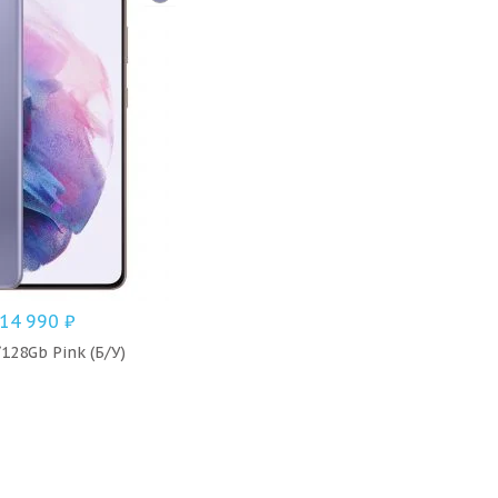
14 990
₽
128Gb Pink (Б/У)