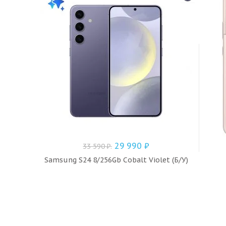
29 990
₽
33 590
₽
.
Samsung S24 8/256Gb Cobalt Violet (Б/У)