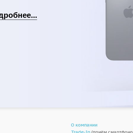
дробнее...
О компании
Trade-In
(приём смартфоно