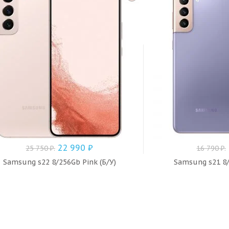
22 990
₽
25 750
₽
.
16 790
₽
.
Samsung s22 8/256Gb Pink (Б/У)
Samsung s21 8/