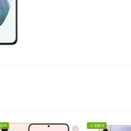
60
₽
-
1 800
₽