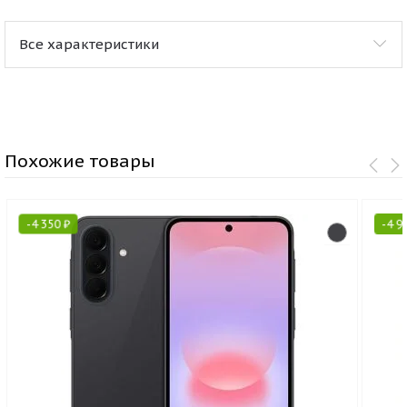
Все характеристики
Похожие товары
-
4 350
₽
-
4 9