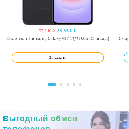
28 990
₽
33 340
₽
.
Смартфон Samsung Galaxy A37 12/256Gb (Charcoal)
Смар
Заказать
Выгодный обмен
телефонов