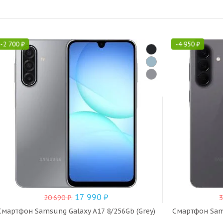
-
2 700
₽
-
4 950
₽
17 990
₽
20 690
₽
.
3
Смартфон Samsung Galaxy A17 8/256Gb (Grey)
Смартфон Sams