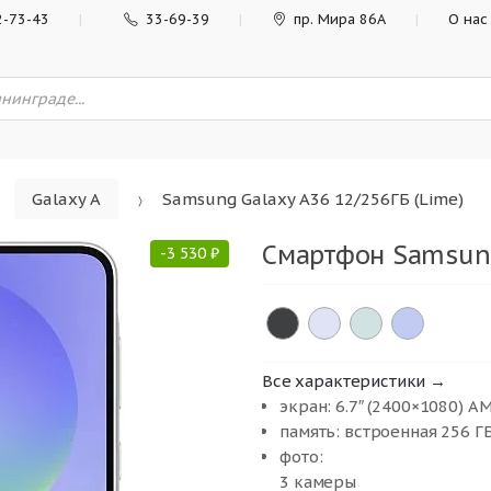
2-73-43
33-69-39
пр. Мира 86А
О нас
Galaxy A
Samsung Galaxy A36 12/256ГБ (Lime)
Смартфон Samsung
-
3 530
₽
Все характеристики →
экран: 6.7″ (2400×1080) A
память: встроенная 256 Г
фото:
3 камеры