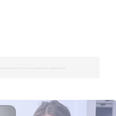
рмацию по т. 33-50-55 или в салоне на Ул. Театральной 19