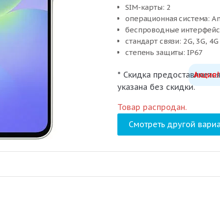
SIM-карты: 2
операционная система: An
беспроводные интерфейсы:
стандарт связи: 2G, 3G, 4G
степень защиты: IP67
вес: 195 г
* Скидка предоставляется
Акция!
цвет товара: Awesome Bla
указана без скидки.
Товар распродан.
Смотреть другой вариа