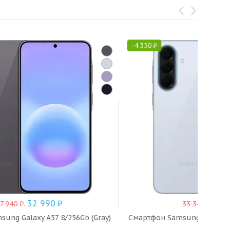
-
4 350
₽
32 990
₽
28 
7 940
₽
.
33 340
₽
.
ung Galaxy A57 8/256Gb (Gray)
Смартфон Samsung Galaxy A5