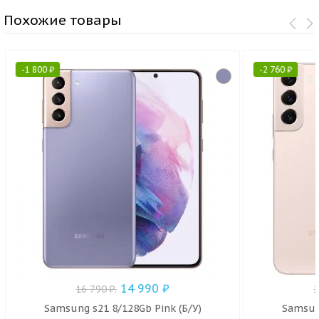
Похожие товары
-
1 800
₽
-
2 760
₽
14 990
₽
16 790
₽
.
Samsung s21 8/128Gb Pink (Б/У)
Samsung