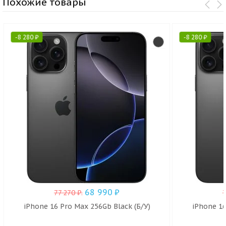
Похожие товары
-
8 280
₽
-
8 280
₽
68 990
₽
77 270
₽
.
iPhone 16 Pro Max 256Gb Black (Б/У)
iPhone 16