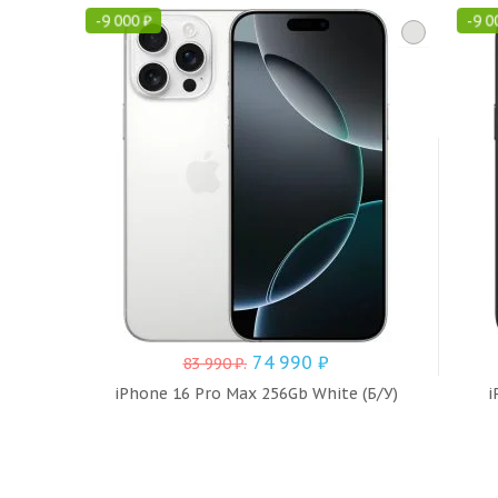
-
9 000
₽
-
9 0
74 990
₽
83 990
₽
.
iPhone 16 Pro Max 256Gb White (Б/У)
i