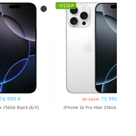
-
9 120
₽
76 990
₽
75 990
₽
85 110
₽
.
 256Gb Black (Б/У)
iPhone 16 Pro Max 256Gb White (Б