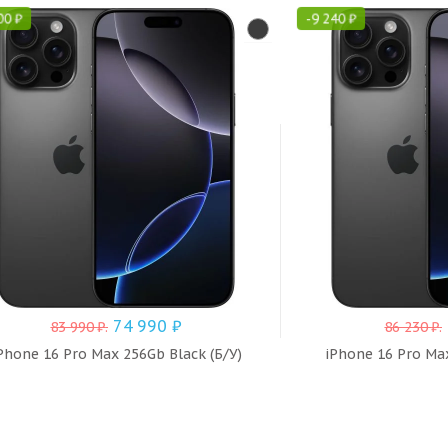
00
₽
-
9 240
₽
74 990
₽
83 990
₽
.
86 230
₽
.
Phone 16 Pro Max 256Gb Black (Б/У)
iPhone 16 Pro Max