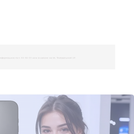
рмацию по т. 33-50-55 или в салоне на Ул. Театральной 19