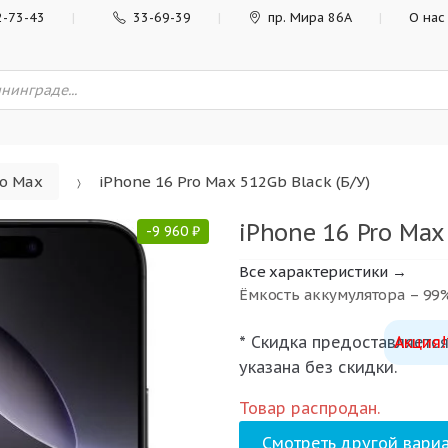
2-73-43
33-69-39
пр. Мира 86А
О нас
ro Max
iPhone 16 Pro Max 512Gb Black (Б/У)
iPhone 16 Pro Max 
-
9 960
₽
Все характеристики →
Ёмкость аккумулятора – 99
* Скидка предоставляется
Акция!
указана без скидки.
Товар распродан.
Смотреть другой вариа