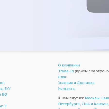
О компании
Trade-In
(приём смартфоно
Блог
xel
Условия и Доставка
ы Б/У
Контакты
ы BQ
К нам едут из:
Москвы
,
Сан
Петербурга
,
США и Канады
on 5