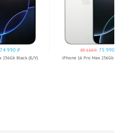
74 990
₽
75 990
₽
85 110
₽
.
 256Gb Black (Б/У)
iPhone 16 Pro Max 256Gb White (Б