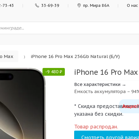
2-73-43
33-69-39
пр. Мира 86А
О нас
ro Max
iPhone 16 Pro Max 256Gb Natural (Б/У)
iPhone 16 Pro Max
-
9 480
₽
Все характеристики →
Ёмкость аккумулятора – 94
* Скидка предоставляется
Акция!
указана без скидки.
Товар распродан.
Смотреть другой вариа