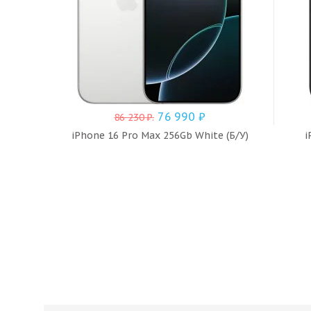
76 990
₽
86 230
₽
.
iPhone 16 Pro Max 256Gb White (Б/У)
i