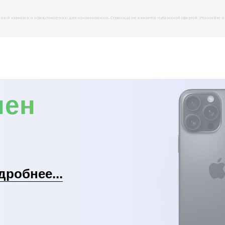
й характер и представленны для ознакомления. Страница не является публичной офертой. Уточняйте инфо
мен
дробнее...