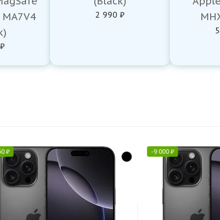
MagSafe
(Black)
Appl
2 990 ₽
n MA7V4
MHX
5
k)
 ₽
60
₽
-
9 000
₽