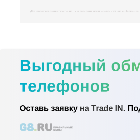
,
Все представленные тексты, цены и значения носят исключительно информационны
Выгодный об
телефонов
Оставь заявку
на Trade IN.
По