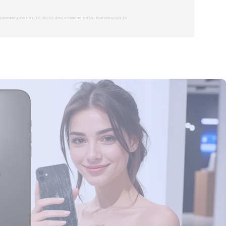
рмацию по т. 33-50-55 или в салоне на Ул. Театральной 19