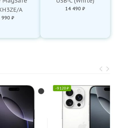
e MagSafe
USB-C (White)
14 490 ₽
H3ZE/A
 990 ₽
-
9 120
₽