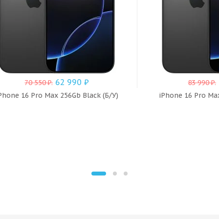
62 990
₽
70 550
₽
.
83 990
₽
.
Phone 16 Pro Max 256Gb Black (Б/У)
iPhone 16 Pro Max