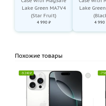
Case with MagSafe
Case with 
Lake Green MA7V4
Lake Gree
(Star Fruit)
(Blac
4 990 ₽
4 990
Похожие товары
-
9 240
₽
-
7 5