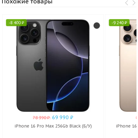
Похожие товары
-
8 400
₽
-
9 240
₽
69 990
₽
78 390
₽
.
iPhone 16 Pro Max 256Gb Black (Б/У)
iPhone 16 