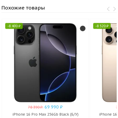
Похожие товары
-
8 400
₽
-
8 520
₽
69 990
₽
78 390
₽
.
iPhone 16 Pro Max 256Gb Black (Б/У)
iPhone 16 