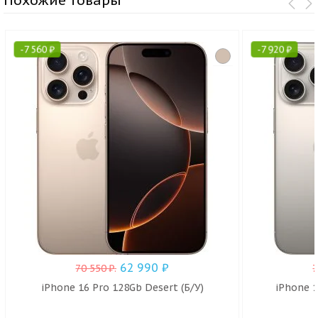
-
7 560
₽
-
7 920
₽
62 990
₽
70 550
₽
.
iPhone 16 Pro 128Gb Desert (Б/У)
iPhone 1