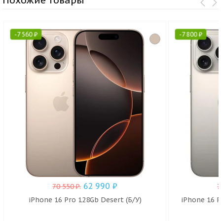
-
7 560
₽
-
7 800
₽
62 990
₽
70 550
₽
.
iPhone 16 Pro 128Gb Desert (Б/У)
iPhone 16 P