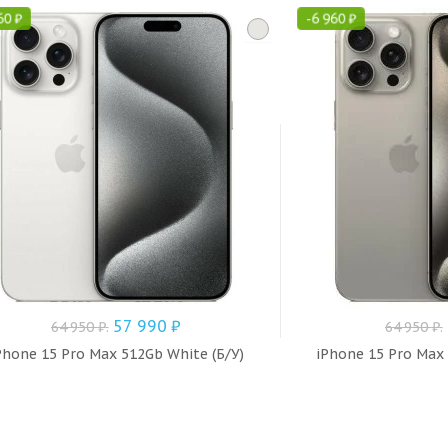
60
₽
-
6 960
₽
57 990
₽
64 950
₽
.
64 950
₽
.
Phone 15 Pro Max 512Gb White (Б/У)
iPhone 15 Pro Max 