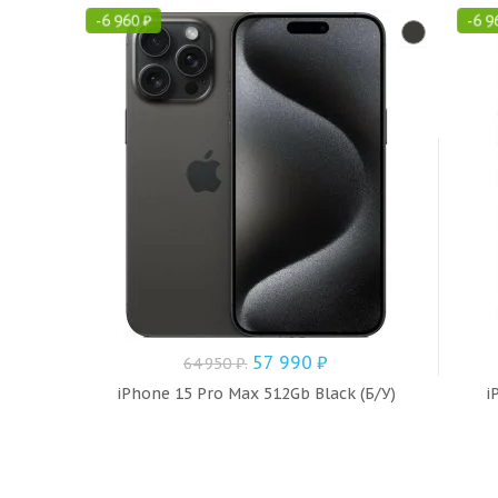
-
6 960
₽
-
6 9
57 990
₽
64 950
₽
.
iPhone 15 Pro Max 512Gb Black (Б/У)
i