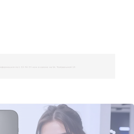
рмацию по т. 33-50-55 или в салоне на Ул. Театральной 19