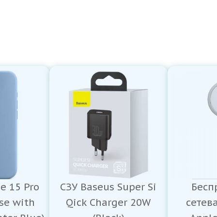
e 15 Pro
СЗУ Baseus Super Si
Бесп
ase with
Qick Charger 20W
сетев