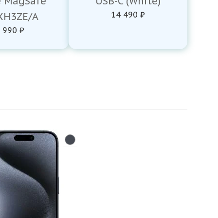
e MagSafe
USB-C (White)
14 490 ₽
H3ZE/A
 990 ₽