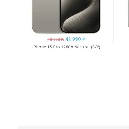
42 990
₽
48 150
₽
.
iPhone 15 Pro 128Gb Natural (Б/У)