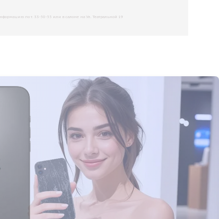
рмацию по т. 33-50-55 или в салоне на Ул. Театральной 19