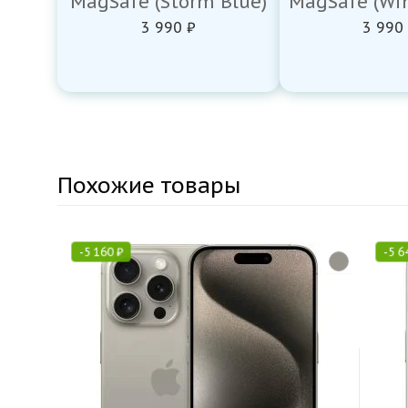
MagSafe (Storm Blue)
MagSafe (Win
3 990 ₽
3 990
Похожие товары
-
5 160
₽
-
5 6