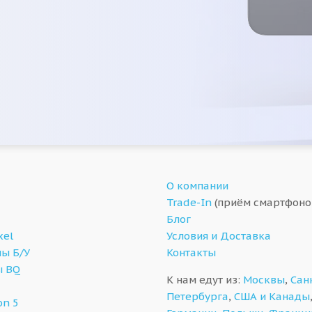
О компании
Trade-In
(приём смартфоно
Блог
xel
Условия и Доставка
ы Б/У
Контакты
ы BQ
К нам едут из:
Москвы
,
Сан
Петербурга
,
США и Канады
on 5