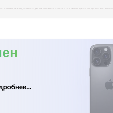
й характер и представленны для ознакомления. Страница не является публичной офертой. Уточняйте инфо
мен
дробнее...