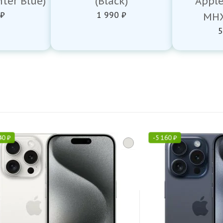
ter Blue)
(Black)
Appl
 ₽
1 990 ₽
MHX
5
40
₽
-
5 160
₽