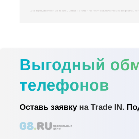
,
Все представленные тексты, цены и значения носят исключительно информационны
Выгодный об
телефонов
Оставь заявку
на Trade IN.
По