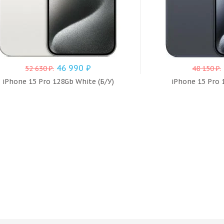
46 990
₽
52 630
₽
.
48 150
₽
.
iPhone 15 Pro 128Gb White (Б/У)
iPhone 15 Pro 