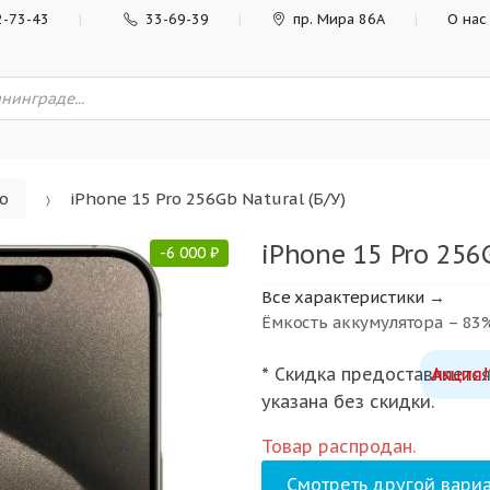
2-73-43
33-69-39
пр. Мира 86А
О нас
ro
iPhone 15 Pro 256Gb Natural (Б/У)
iPhone 15 Pro 256G
-
6 000
₽
Все характеристики →
Ёмкость аккумулятора – 83
* Скидка предоставляется
Акция!
указана без скидки.
Товар распродан.
Смотреть другой вариа