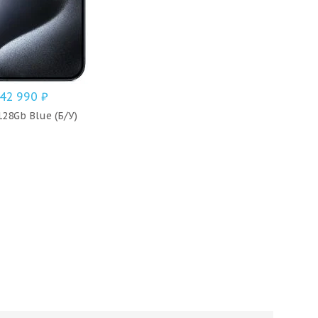
42 990
₽
128Gb Blue (Б/У)