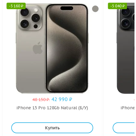
-
5 160
₽
-
5 040
₽
42 990
₽
48 150
₽
.
iPhone 15 Pro 128Gb Natural (Б/У)
iPhone 
Купить