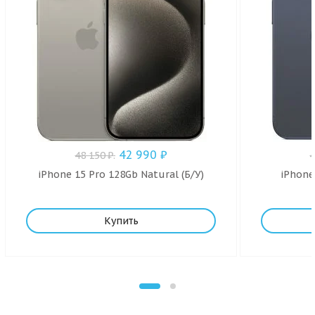
42 990
₽
48 150
₽
.
iPhone 15 Pro 128Gb Natural (Б/У)
iPhone
Купить