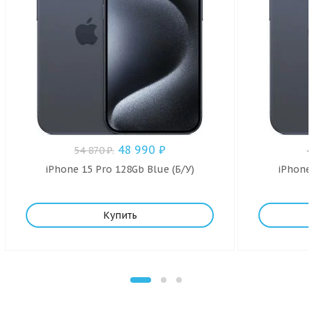
48 990
₽
54 870
₽
.
iPhone 15 Pro 128Gb Blue (Б/У)
iPhone
Купить