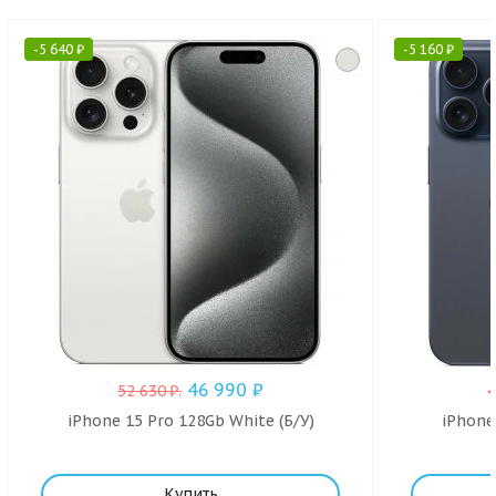
-
5 640
₽
-
5 160
₽
46 990
₽
52 630
₽
.
iPhone 15 Pro 128Gb White (Б/У)
iPhone
Купить