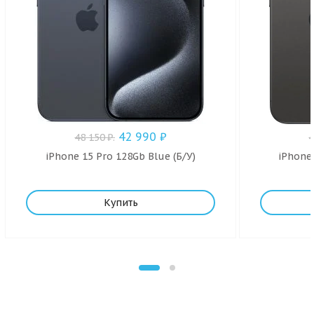
42 990
₽
48 150
₽
.
iPhone 15 Pro 128Gb Blue (Б/У)
iPhone 
Купить