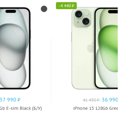
-
4 440
₽
37 990
₽
36 990
₽
41 430
₽
.
Gb E-sim Black (Б/У)
iPhone 15 128Gb Green (Б/У)