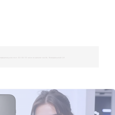
рмацию по т. 33-50-55 или в салоне на Ул. Театральной 19