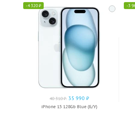
-
4 320
₽
-
3 9
35 990
₽
40 310
₽
.
iPhone 15 128Gb Blue (Б/У)