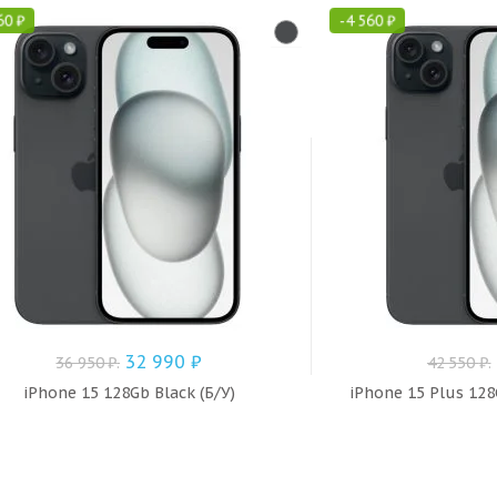
60
₽
-
4 560
₽
32 990
₽
36 950
₽
.
42 550
₽
.
iPhone 15 128Gb Black (Б/У)
iPhone 15 Plus 128