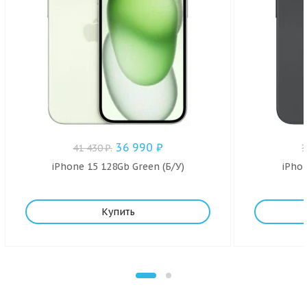
36 990
₽
41 430
₽
.
iPhone 15 128Gb Green (Б/У)
iPhon
Купить