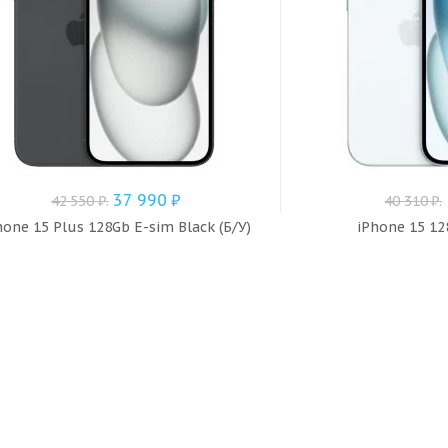
37 990
₽
42 550
₽
.
40 310
₽
.
hone 15 Plus 128Gb E-sim Black (Б/У)
iPhone 15 12