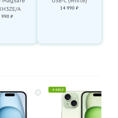
e MagSafe
USB-C (White)
14 990 ₽
H3ZE/A
 990 ₽
-
4 440
₽