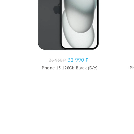
32 990
₽
36 950
₽
.
iPhone 15 128Gb Black (Б/У)
iP