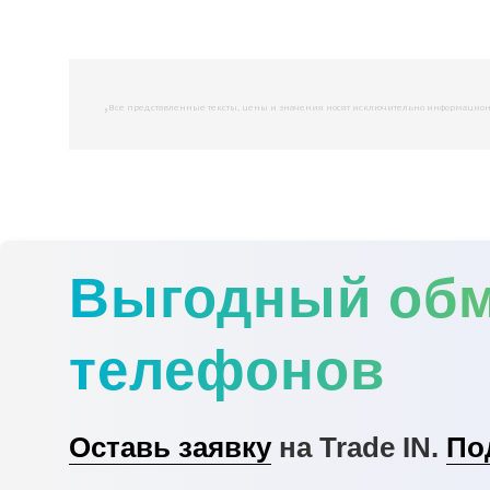
,
Все представленные тексты, цены и значения носят исключительно информационны
Выгодный об
телефонов
Оставь заявку
на Trade IN.
По