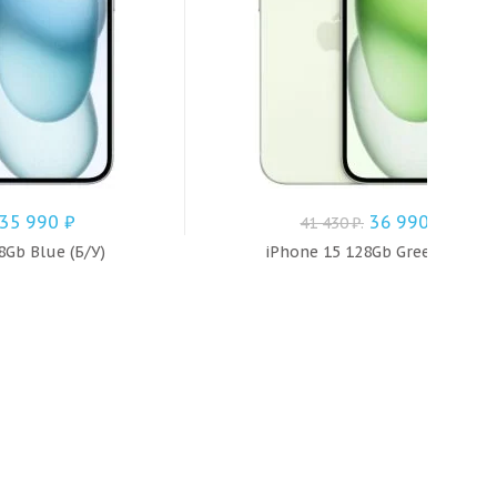
35 990
₽
36 990
₽
41 430
₽
.
8Gb Blue (Б/У)
iPhone 15 128Gb Green (Б/У)