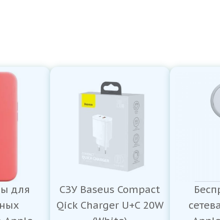
ры для
СЗУ Baseus Compact
Бесп
ных
Qick Charger U+C 20W
сетев