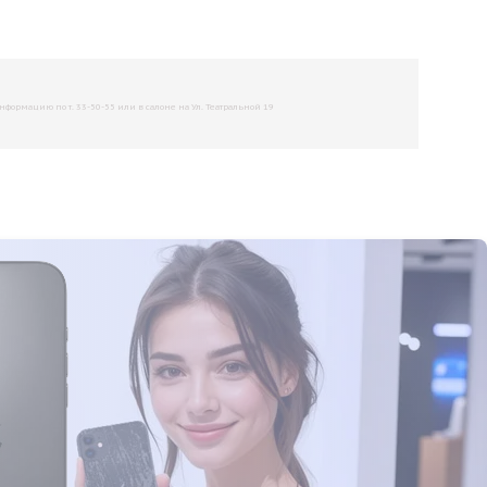
рмацию по т. 33-50-55 или в салоне на Ул. Театральной 19