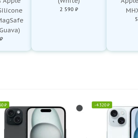
 Apple
(White)
Appl
2 590 ₽
Silicone
MHX
5
MagSafe
(Guava)
 ₽
60
₽
-
4 320
₽