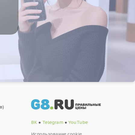
в)
ВК
●
Telegram
●
YouTube
Использование cookie