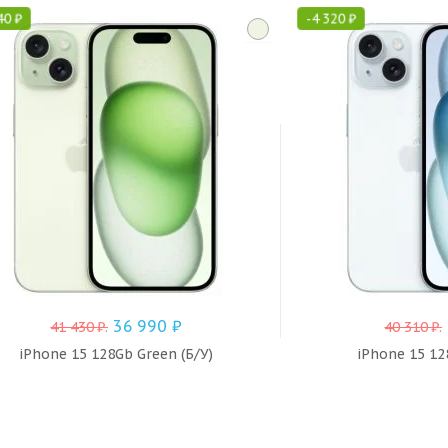
40
₽
-
4 320
₽
36 990
₽
41 430
₽
.
40 310
₽
.
iPhone 15 128Gb Green (Б/У)
iPhone 15 12