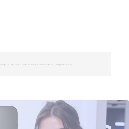
рмацию по т. 33-50-55 или в салоне на Ул. Театральной 19