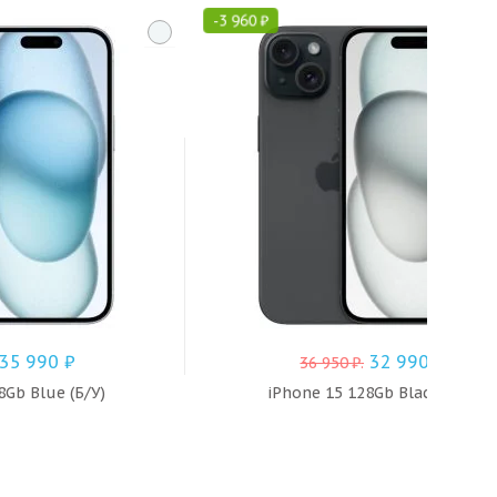
-
3 960
₽
35 990
₽
32 990
₽
36 950
₽
.
8Gb Blue (Б/У)
iPhone 15 128Gb Black (Б/У)