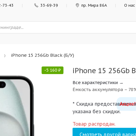
2-73-43
33-69-39
пр. Мира 86А
О нас
iPhone 15 256Gb Black (Б/У)
iPhone 15 256Gb Bl
-
5 160
₽
Все характеристики →
Ёмкость аккумулятора – 78
* Скидка предоставляется
Акция!
указана без скидки.
Товар распродан.
Смотреть другой вариа