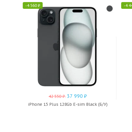
-
4 560
₽
-
4 4
37 990
₽
42 550
₽
.
iPhone 15 Plus 128Gb E-sim Black (Б/У)