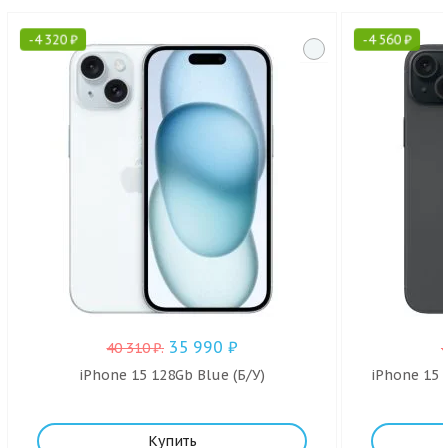
-
4 320
₽
-
4 560
₽
35 990
₽
40 310
₽
.
iPhone 15 128Gb Blue (Б/У)
iPhone 15 
Купить