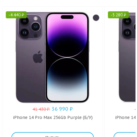
-
4 440
₽
-
5 280
₽
36 990
₽
41 430
₽
.
iPhone 14 Pro Max 256Gb Purple (Б/У)
iPhone 14 