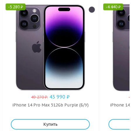
-
5 280
₽
-
4 440
₽
43 990
₽
49 270
₽
.
iPhone 14 Pro Max 512Gb Purple (Б/У)
iPhone 14 
Купить