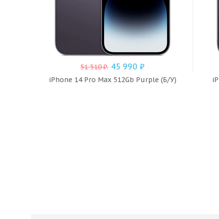
45 990
₽
51 510
₽
.
iPhone 14 Pro Max 512Gb Purple (Б/У)
iP