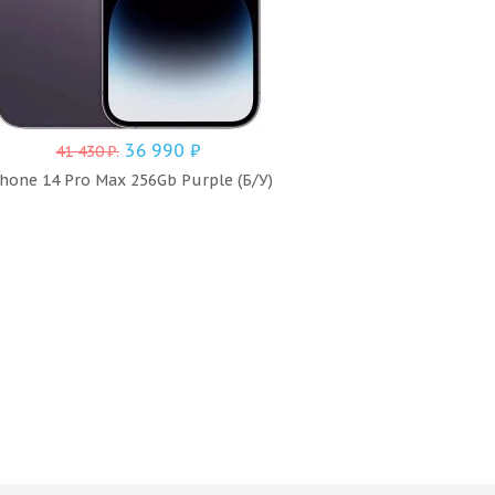
36 990
₽
41 430
₽
.
hone 14 Pro Max 256Gb Purple (Б/У)