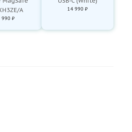
e MagSafe
USB-C (White)
14 990 ₽
H3ZE/A
 990 ₽