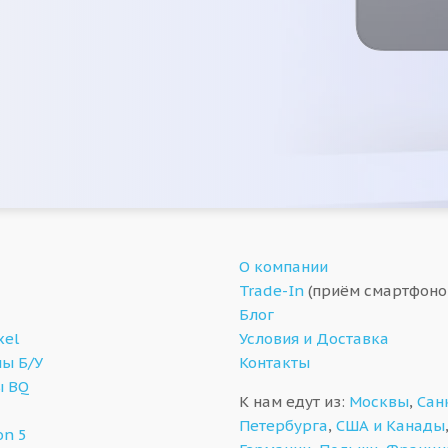
О компании
Trade-In
(приём смартфоно
Блог
xel
Условия и Доставка
ы Б/У
Контакты
ы BQ
К нам едут из:
Москвы
,
Сан
Петербурга
,
США и Канады
on 5