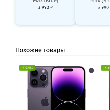
Max (Blue)
Max (Br
3 990 ₽
3 990
Похожие товары
-
5 520
₽
-
4 4