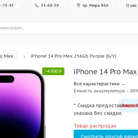
2-73-43
33-69-39
пр. Мира 86А
О нас
ro Max
iPhone 14 Pro Max 256Gb Purple (Б/У)
iPhone 14 Pro Max 
-
4 800
₽
Все характеристики →
Ёмкость аккумулятора – 80
* Скидка предоставляется
Акция!
указана без скидки.
Товар распродан.
Смотреть другой вариа