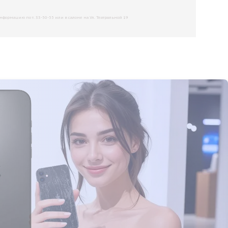
рмацию по т. 33-50-55 или в салоне на Ул. Театральной 19