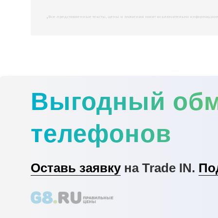
,
Все представленные тексты, цены и значения носят исключительно информационны
Выгодный об
телефонов
Оставь заявку
на Trade IN.
По