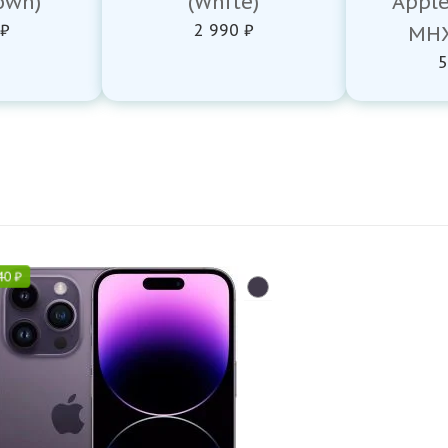
own)
(White)
Appl
 ₽
2 990 ₽
MHX
5
40
₽