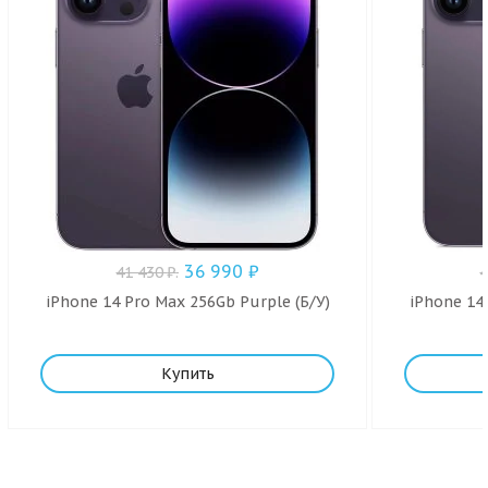
36 990
₽
41 430
₽
.
iPhone 14 Pro Max 256Gb Purple (Б/У)
iPhone 14 
Купить